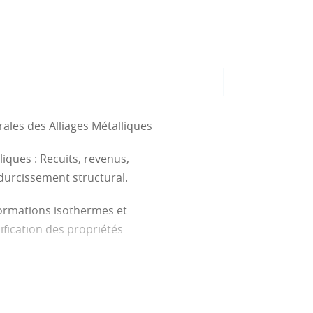
ales des Alliages Métalliques
iques : Recuits, revenus,
 durcissement structural.
formations isothermes et
fication des propriétés
étalliques : Désignation des
 et alliages non ferreux,