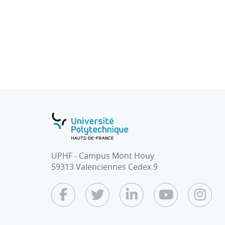
principaux domaines d’utilisation
4) Traitements de surface : lois de diffusion,
thermochimiques
UPHF - Campus Mont Houy
59313 Valenciennes Cedex 9