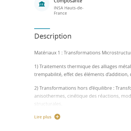
Composante
INSA Hauts-de-
France
Description
Matériaux 1 : Transformations Microstructur
1) Traitements thermique des alliages métall
trempabilité, effet des éléments d’addition,
2) Transformations hors d’équilibre : Trans
anisothermes, cinétique des réactions, modi
structurales.
Lire plus
3) Désignation et sélection des matériaux m
aciers et des fontes, désignation des métaux