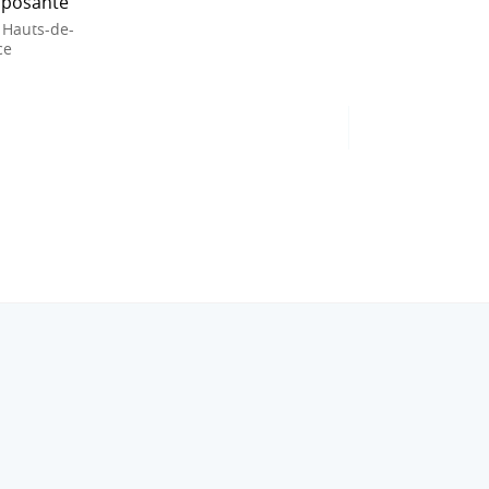
posante
 Hauts-de-
ce