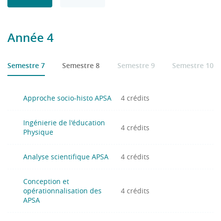
• Des connaissances issues des contextes d’exercice
• Des connaissances issues du managérat et de
Année 4
l’optimisation de la performance sportive
• Stages en établissement scolaire ou autre
• Utilisation des outils informatiques et multimédias
Semestre 7
Semestre 8
Semestre 9
Semestre 10
• Langues étrangères
• Mémoire de recherche
Approche socio-histo APSA
4 crédits
Ingénierie de l'éducation
4 crédits
Physique
Analyse scientifique APSA
4 crédits
Conception et
opérationnalisation des
4 crédits
APSA