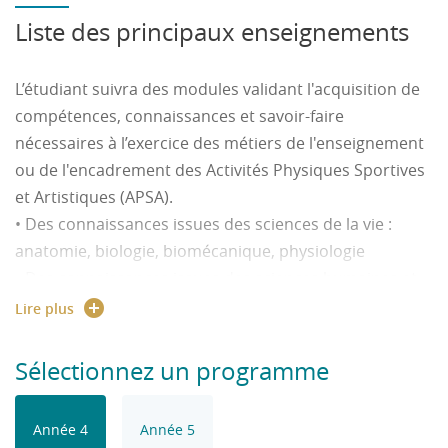
Liste des principaux enseignements
L’étudiant suivra des modules validant l'acquisition de
compétences, connaissances et savoir-faire
nécessaires à l’exercice des métiers de l'enseignement
ou de l'encadrement des Activités Physiques Sportives
et Artistiques (APSA).
• Des connaissances issues des sciences de la vie :
anatomie, biologie, biomécanique, physiologie
• Des connaissances issues des sciences humaines et
sociales : histoire, psychologie, sociologie.
Lire plus
• Des connaissances issues des sciences de
l’intervention : sciences de l’éducation, didactique,
Sélectionnez un programme
pédagogie
• Pratique et théorie des Activités Physiques Sportives
Année 4
Année 5
et Artistiques (APSA)