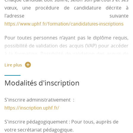
vœux, une procédure de candidature décrite à
l'adresse suivante
https://www.uphf.fr/formation/candidatures-inscriptions
Pour toutes personnes n’ayant pas le diplôme requis,
possibilité de validation des acquis (VAP) pour accéder
à la formation. Possibilité de validation des acquis de
l’expérience VAE pour obtenir tout ou une partie du
Lire plus
diplôme. Contact :
formation.continue
@
insa-hdf.fr
Modalités d'inscription
Pour les étudiants internationaux hors UE :
https://pastel.diplomatie.gouv.fr/etudesenfrance/dyn/public/
S'inscrire administrativement
:
https://inscription.uphf.fr/
S'inscrire pédagogiquement
: Pour tous, auprès de
votre secrétariat pédagogique.