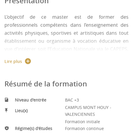
Présentation
L’objectif de ce master est de former des
professionnels compétents dans l’enseignement des
activités physiques, sportives et artistiques dans tout
établissement ou organisme à vocation éducative en
vue d’intégrer soit l’Education Nationale via le CAPEPS,
soit d’autres ministères via l’obtention d’un master
Lire plus
(éducation populaire, cohésion des territoires, …)
Véritable préparation au concours du CAPEPS avec en
plus l’obtention de compétences complémentaires en
Résumé de la formation
management du sport, en entraînement et
optimisation de la performance sportive, permettant
Niveau d'entrée
BAC +3
une réorientation.
CAMPUS MONT HOUY -
Lieu(x)
VALENCIENNES
LES PLUS DE LA FORMATION :
Formation initiale
Régime(s) d'études
Formation continue