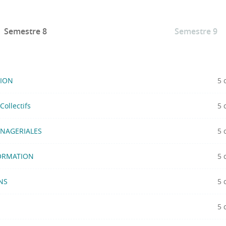
Semestre 8
Semestre 9
TION
5 
ollectifs
5 
ANAGERIALES
5 
FORMATION
5 
NS
5 
5 