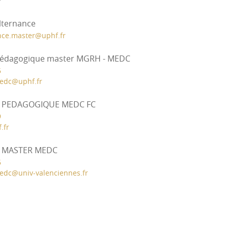
alternance
nce.master
@
uphf.fr
 pédagogique master MGRH - MEDC
6
edc
@
uphf.fr
T PEDAGOGIQUE MEDC FC
9
.fr
T MASTER MEDC
6
edc
@
univ-valenciennes.fr