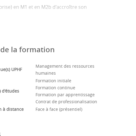
prise) en M1 et en M2b d'accroître son
de la formation
sionnels, forte présence d'intervenants
Management des ressources
ue(s) UPHF
humaines
Formation initiale
Formation continue
 d'études
Formation par apprentissage
Contrat de professionalisation
ignants.
n à distance
Face à face (présentiel)
s