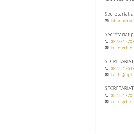
al de l'organisation et analyser
aux, technologiques,
Secrétariat 
 et leurs évolutions
ish.alterna
i résultent des transformations
Secrétariat
032751770
iae.mgrh.m
é, sécurité, législatif,
es données RH, e-réputation de
SECRETARIA
flits sociaux,
022751763
ments, ubérisation,
iae.fc
@
uphf
SECRETARIA
RH qui permette à l'entreprise
032751770
écessaires à la stratégie
iae.mgrh.m
formance collective
siness dans la politique RH de
s model de l'organisation
tences nécessaires à la