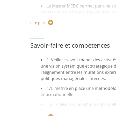
Le Master MEDC permet par une alte
professionnalisme et d'assurer son ins
Les + de la formation :
Lire plus
Une double compétence GRH/mana
Une intégration professionnelle de
Savoir-faire et compétences
Une professionnalisation permanent
extérieurs)
Important réseau d'anciens actifs d
1. Veiller : savoir mener des activité
Une école universitaire de managem
une vision systémique et stratégique d
Taux de satisfaction des étudiants i
l'alignement entre les mutations extern
politiques managériales internes.
Possibilité VAP - VAE,
1.1. mettre en place une méthodologi
Possibilité de valider un ou des b
informationnelle
1.2. réaliser un benchmark des poli
management des RH