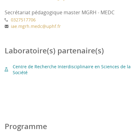
internes et externes
4.3. Accompagner les collaborateurs dans le
Secrétariat pédagogique master MGRH - MEDC
développement de leurs compétences et dans
0327517706
iae.mgrh.medc
@
uphf.fr
leurs parcours et évolutions professionnels
4.4. Construire des relations individus-
organisations renouvelées et satisfaisantes pour
Laboratoire(s) partenaire(s)
les deux parties et imaginer les solutions RH et
managériales adaptées
Centre de Recherche Interdisciplinaire en Sciences de la
4.5. Soutenir les managers dans la
Société
constitution, l'animation d'équipes cohésives et
impliquées
Programme