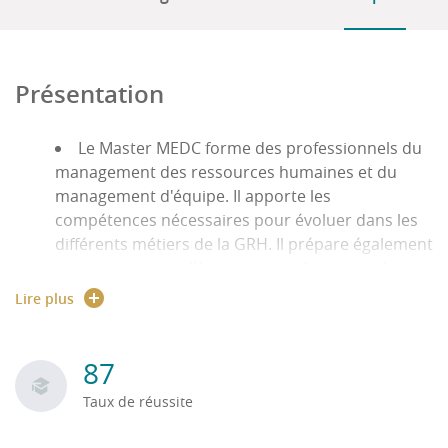
Présentation
Le Master MEDC forme des professionnels du
management des ressources humaines et du
management d'équipe. Il apporte les
compétences nécessaires pour évoluer dans les
différents métiers de la GRH. Il prépare également
au management d'équipe et aux fonctions de
GRH décentralisées sur les managers. Le
Lire plus
manager est le 1er RRH du salarié et doit
accomplir un certain nombre d'activités RH
(conduire un entretien de recrutement, détecter
87
des besoins en formation, individualiser une
Taux de réussite
rémunération, évaluer ses collaborateurs....)