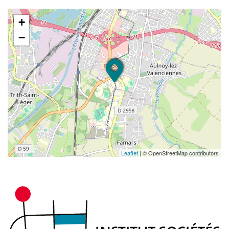
2.1. Savoir traduire la stratégie business dans
la politique RH de l'organisation, comprendre le
+
business model de l'organisation
−
2.2. Anticiper les emplois et compétences
nécessaires à la réalisation de la stratégie
organisationnelle (développer une ingénierie de
GPEC)
2.3. Attirer les talents et créer des viviers de
talents (marketing RH, marque employeur,
communication, e-recrutement, RSE)
2.4. Fidéliser les RH (gestion des carrières,
Leaflet
| © OpenStreetMap contributors
politique de rémunération) et construire une
«expérience collaborateur» positive (délivrer des
services RH digitaux et innovants)
2.5. Evaluer la performance du management
des RH