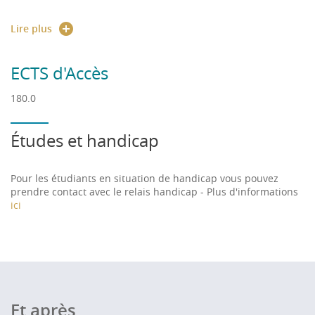
LLCE anglais, allemand ou espagnol
Lire plus
avoir
un niveau B2
en Anglais et Allemand ou
Espagnol et en Français pour les étudiants
ECTS d'Accès
étrangers
180.0
Études et handicap
Pour les étudiants en situation de handicap vous pouvez
prendre contact avec le relais handicap - Plus d'informations
ici
Et après