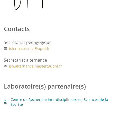
concurrentiel des marchés à aborder
Réaliser une étude des risques commerciaux,
financiers, juridiques et logistiques des
opérations commerciales internationales
Contacts
Fonction achat
Gestion du risque de change
Supply chain management
Secrétariat pédagogique
ish.master.mci
@
uphf.fr
Secrétariat alternance
ish.alternance.master
@
uphf.fr
Laboratoire(s) partenaire(s)
Centre de Recherche Interdisciplinaire en Sciences de la
Société