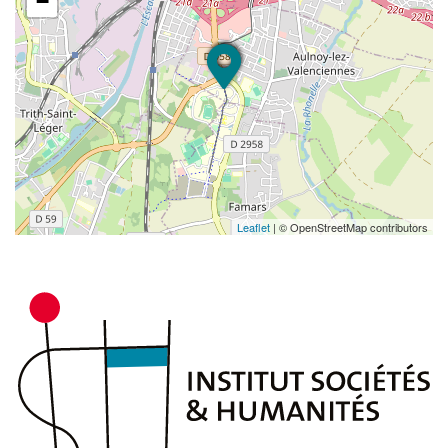
−
Analyser les caractéristiques de
l'environnement et des milieux socio-
économiques des pays étrangers abordés.
Analyser la nature des rapports économiques
entre la France et les différents pays étrangers
étudiés.
Compétences dans la gestion des opérations
commerciales à l'international :
Leaflet
| © OpenStreetMap contributors
Participer à la définition des décisions
stratégiques de l'entreprise en ce qui concerne la
conception, l'organisation et le pilotage des
opérations d'importation, d'exportation ou
d'implantation, au niveau de l'entreprise, d'une
division, d'une unité produit/marque ou zone
géographique
Réaliser des études de marchés étrangers,
effectuer un diagnostic commercial et