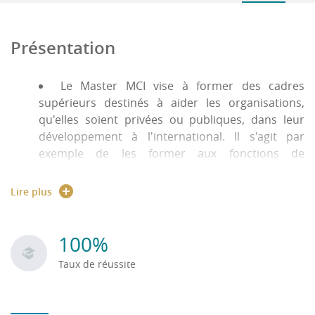
Présentation
Le Master MCI vise à former des cadres
supérieurs destinés à aider les organisations,
qu'elles soient privées ou publiques, dans leur
développement à l'international. Il s'agit par
exemple de les former aux fonctions de
négociation, de représentation commerciale et
d'achat.
Lire plus
Le
M1
a pour but de donner aux étudiants les
compétences de base du management et de la
100%
négociation à l'international, le
M2
visant à
approfondir les connaissances en proposant des
Taux de réussite
matières plus spécialisées et plus opérationnelles
pour donner aux étudiants une compétence