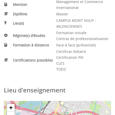
Management et Commerce
commerciales.
Mention
International
Compétences linguistiques et culturelles :
Diplôme
Master
CAMPUS MONT HOUY -
Lieu(x)
Maitriser deux langues étrangères à un niveau
VALENCIENNES
professionnel à l'écrit comme à l'oral (Anglais et
Formation initiale
Régime(s) d'études
Allemand ou Espagnol ou FLE)
Contrat de professionalisation
Négocier en plusieurs langues étrangères
Formation à distance
Face à face (présentiel)
Identifier les spécificités culturelles des
Certificat Voltaire
interlocuteurs étrangers
Certification PIX
Certifications possibles
Appréhender la dimension multiculturelle des
CLES
rapports internationaux
TOEIC
Gérer une équipe multiculturelle
Conduire des négociations à l'international
dans un contexte d'interculturalité
Lieu d'enseignement
Analyser et traduire tout document en langue
étrangère
Traduction spécialisée commerciale,
+
technique, juridique et économique