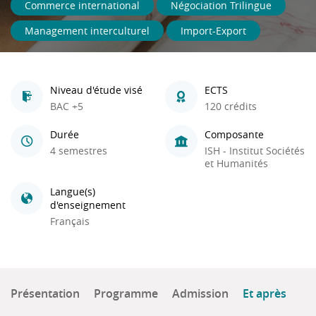
Commerce international
Négociation Trilingue
Management interculturel
Import-Export
Niveau d'étude visé
ECTS
BAC +5
120 crédits
Durée
Composante
4 semestres
ISH - Institut Sociétés
et Humanités
Langue(s)
d'enseignement
Français
Présentation
Programme
Admission
Et après